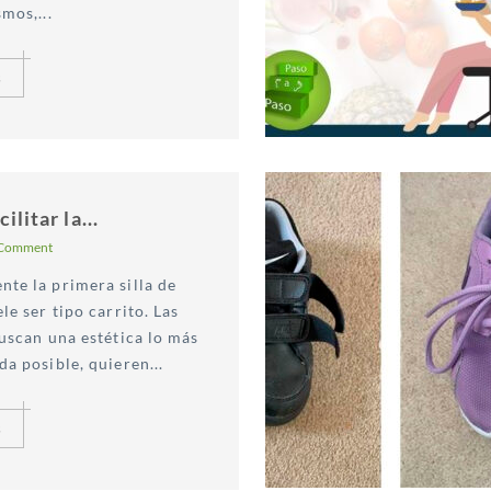
mos,...
s
ilitar la...
 Comment
te la primera silla de
le ser tipo carrito. Las
uscan una estética lo más
a posible, quieren...
s