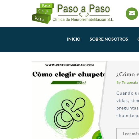
INICIO
SOBRE NOSOTROS
¿Cómo e
By
Terapeuta
Cuando un
vidas, si
preguntas 
chupete pa
Leer má