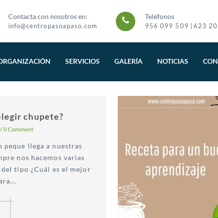
Contacta con nosotros en:
Teléfonos
|
info@centropasoapaso.com
956 099 509
623 20
ORGANIZACIÓN
SERVICIOS
GALERÍA
NOTICIAS
CON
legir chupete?
/
0 Comment
 peque llega a nuestras
empre nos hacemos varias
del tipo ¿Cuál es el mejor
ra...
s