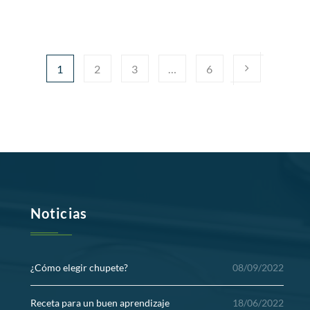
1
2
3
…
6
Noticias
¿Cómo elegir chupete?
08/09/2022
Receta para un buen aprendizaje
18/06/2022