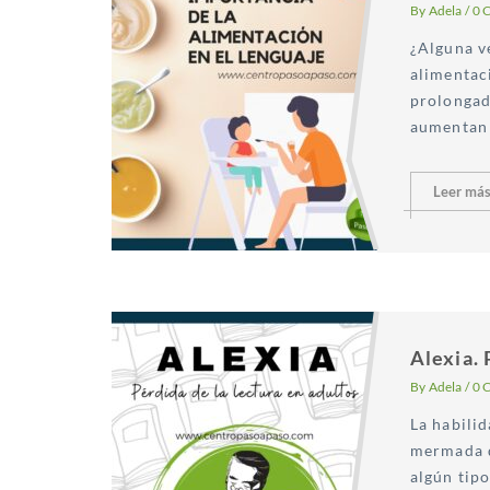
By
Adela
/
0 
¿Alguna v
alimentaci
prolongad
aumentan l
Leer má
Alexia. 
By
Adela
/
0 
La habilid
mermada d
algún tip