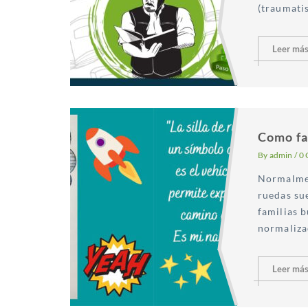
(traumatis
Leer má
Como fac
By
admin
/
0
Normalmen
ruedas sue
familias b
normalizad
Leer má