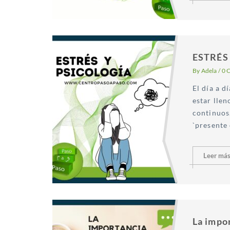
ESTRÉS
By
Adela
/
0 
El día a d
estar lle
continuos
`presente 
Leer má
La impor