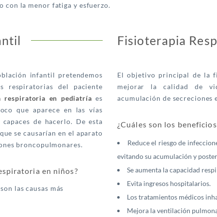
o con la menor fatiga y esfuerzo.
ntil
Fisioterapia Resp
población infantil pretendemos
El objetivo principal de la f
s respiratorias del paciente
mejorar la calidad de vi
a respiratoria en pediatría
es
acumulación de secreciones en
oco que aparece en las vías
n capaces de hacerlo. De esta
¿Cuáles son los beneficios
que se causarían en el aparato
Reduce el riesgo de infeccione
cciones broncopulmonares.
evitando su acumulación y poster
Se aumenta la capacidad respi
espiratoria en niños?
Evita ingresos hospitalarios.
 son las causas más
Los tratamientos médicos inha
Mejora la ventilación pulmona