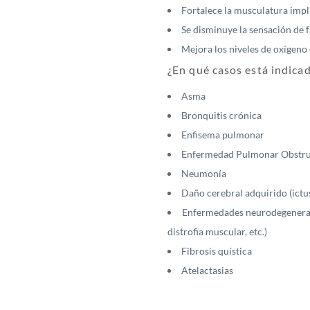
Fortalece la musculatura impli
Se disminuye la sensación de fa
Mejora los niveles de oxígeno 
¿En qué casos está indicad
Asma
Bronquitis crónica
Enfisema pulmonar
Enfermedad Pulmonar Obstru
Neumonía
Daño cerebral adquirido (ictus
Enfermedades neurodegenerativ
distrofia muscular, etc.)
Fibrosis quística
Atelactasias