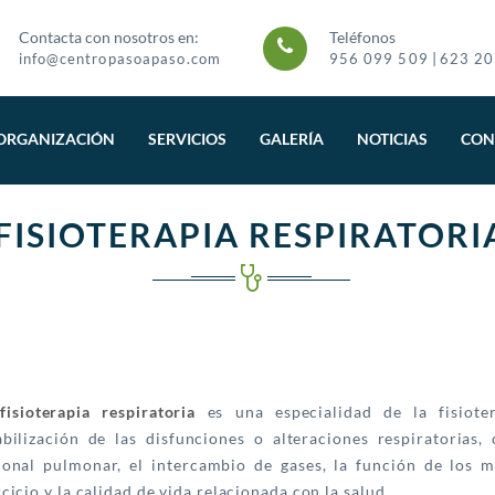
Contacta con nosotros en:
Teléfonos
|
info@centropasoapaso.com
956 099 509
623 20
ORGANIZACIÓN
SERVICIOS
GALERÍA
NOTICIAS
CON
FISIOTERAPIA RESPIRATORI
a
fisioterapia respiratoria
es una especialidad de la fisiote
abilización de las disfunciones o alteraciones respiratorias,
ional pulmonar, el intercambio de gases, la función de los mú
rcicio y la calidad de vida relacionada con la salud.