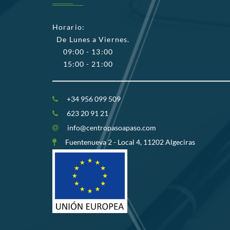
Horario:
De Lunes a Viernes.
09:00 - 13:00
15:00 - 21:00
+34 956 099 509
623 20 91 21
info@centropasoapaso.com
Fuentenueva 2 - Local 4, 11202 Algeciras