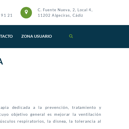
C. Fuente Nueva, 2, Local 4,
 91 21
11202 Algeciras, Cádiz
TACTO
ZONA USUARIO
A
rapia dedicada a la prevención, tratamiento y
 cuyo objetivo general es mejorar la ventilación
sculos respiratorios, la disnea, la tolerancia al