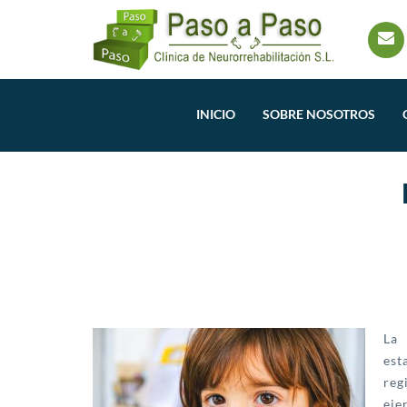
INICIO
SOBRE NOSOTROS
L
est
reg
eje