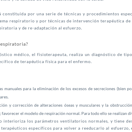
á constituida por una serie de técnicas y procedimientos espec
tema respiratorio y por técnicas de intervención terapéutica de
piratoria y de re-adaptación al esfuerzo.
respiratoria?
óstico médico, el fisioterapeuta, realiza un diagnóstico de tip
cífico de terapéutica física para el enfermo.
as manuales para la eliminación de los excesos de secreciones (bien po
ares.
nción y corrección de alteraciones óseas y musculares y la obstrucció
; favorecer el modelo de respiración normal. Para todo ello se realizan d
 interioriza los parámetros ventilatorios normales, y tiene de
 terapéuticos específicos para volver a reeducarlo al esfuerzo, 