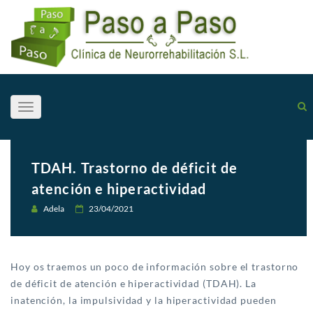
Toggle
navigation
TDAH. Trastorno de déficit de
atención e hiperactividad
Adela
23/04/2021
Hoy os traemos un poco de información sobre el trastorno
de déficit de atención e hiperactividad (TDAH). La
inatención, la impulsividad y la hiperactividad pueden