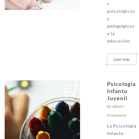
s
psicológicos
y
pedagógicos
a la
educación.
Leer más
Psicología
Infanto
Juvenil
By
admin
/
0 Comment
La Psicología
Infanto-