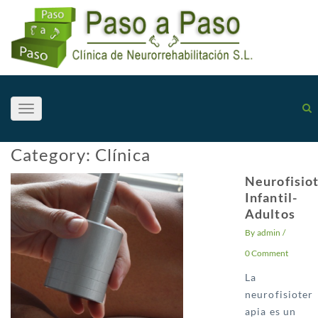
Toggle
navigation
Category:
Clínica
Neurofisio
Infantil-
Adultos
By
admin
/
0 Comment
La
neurofisioter
apia es un