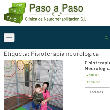
Toggle
navigation
Etiqueta:
Fisioterapia neurologica
Fisioterapi
Neurológic
By
admin
/
0 Comment
Leer más