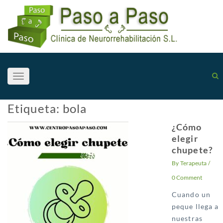
Toggle
navigation
Etiqueta:
bola
¿Cómo
elegir
chupete?
By
Terapeuta
/
0 Comment
Cuando un
peque llega a
nuestras