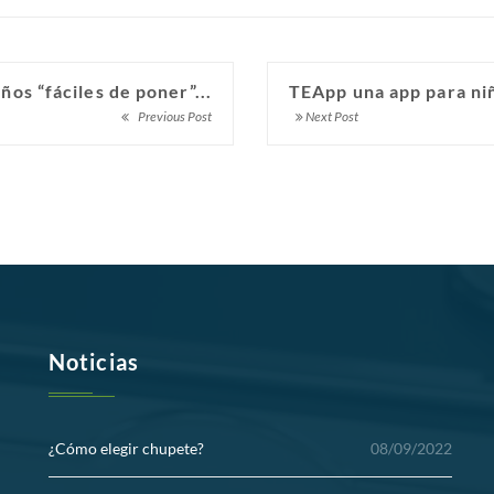
ños “fáciles de poner”...
TEApp una app para niñ
Previous Post
Next Post
Noticias
¿Cómo elegir chupete?
08/09/2022