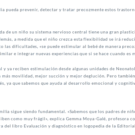
ia pueda prevenir, detectar y tratar precozmente estos trastorn
da de un niño su sistema nervioso central tiene una gran plastic
más, a medida que el niño crezca esta flexibilidad se irá reduc
o las dificultades, «se puede estimular al bebé de manera preco
imilar e integrar nuevas experiencias que si se hace cuando es 
al y ya reciben estimulación desde algunas unidades de Neonato
n más movilidad, mejor succión y mejor deglución. Pero también 
, ya que sabemos que ayuda al desarrollo emocional y cognitivo
 familia sigue siendo fundamental. «Sabemos que los padres de n
erciben como muy frágil», explica Gemma Moya-Galé, profesora co
a del libro Evaluación y diagnóstico en logopedia de la Editori