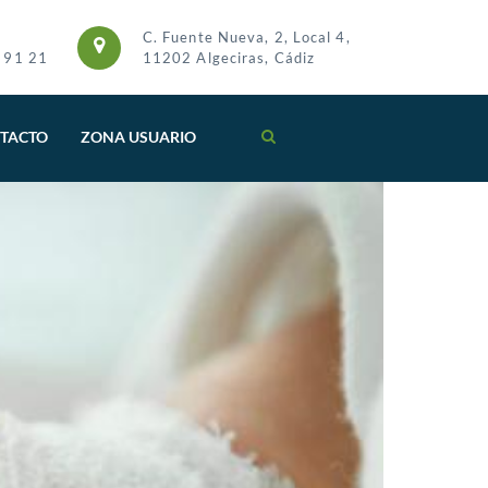
C. Fuente Nueva, 2, Local 4,
 91 21
11202 Algeciras, Cádiz
TACTO
ZONA USUARIO