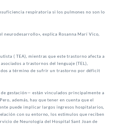
uficiencia respiratoria si los pulmones no son lo
el neurodesarrollo», explica Rosanna Marí Vico,
utista ( TEA), mientras que este trastorno afecta a
asociados a trastornos del lenguaje (TEL),
idos a término de sufrir un trastorno por déficit
 de gestación— están vinculados principalmente a
 Pero, además, hay que tener en cuenta que el
te puede implicar largos ingresos hospitalarios,
 relación con su entorno, los estímulos que reciben
ervicio de Neurología del Hospital Sant Joan de