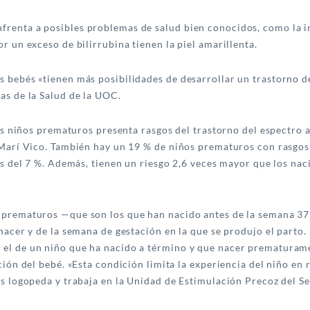
enta a posibles problemas de salud bien conocidos, como la ins
r un exceso de bilirrubina tienen la piel amarillenta.
 bebés «tienen más posibilidades de desarrollar un trastorno d
as de la Salud de la UOC.
los niños prematuros presenta rasgos del trastorno del espectro a
 Marí Vico. También hay un 19 % de niños prematuros con rasgos 
es del 7 %. Además, tienen un riesgo 2,6 veces mayor que los nac
 prematuros —que son los que han nacido antes de la semana 37
nacer y de la semana de gestación en la que se produjo el parto.
el de un niño que ha nacido a término y que nacer prematuramen
ción del bebé. «Esta condición limita la experiencia del niño en
es logopeda y trabaja en la Unidad de Estimulación Precoz del S