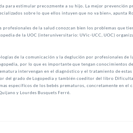
da para estimular precozmente a su hijo. La mejor prevención pr
ecializados sobre lo que ellos intuyen que no va bien», apunta 
 profesionales de la salud conozcan bien los problemas que tie
gopedia de la UOC (interuniversitario: UVic-UCC, UOC) organiza
logías de la comunicación y la deglución por profesionales de l
 logopedia, por lo que es importante que tengan conocimientos d
matura intervengan en el diagnóstico y el tratamiento de estas p
tor del grado de Logopedia y también coeditor del libro Dificulta
blemas específicos de los bebés prematuros, concretamente en el 
 Quijano y Lourdes Busquets Ferré.