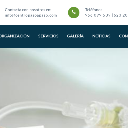
Contacta con nosotros en:
Teléfonos
|
info@centropasoapaso.com
956 099 509
623 20
ORGANIZACIÓN
SERVICIOS
GALERÍA
NOTICIAS
CON