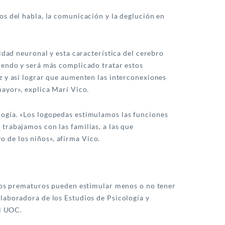
os del habla, la comunicación y la deglución en
idad neuronal y esta característica del cerebro
iendo y será más complicado tratar estos
z y así lograr que aumenten las interconexiones
mayor», explica Marí Vico.
logía. «Los logopedas estimulamos las funciones
trabajamos con las familias, a las que
 de los niños», afirma Vico.
iños prematuros pueden estimular menos o no tener
laboradora de los Estudios de Psicología y
al UOC.